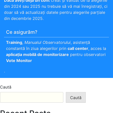
Dacă aveți deja un cont
creat și validat de la alegerile
din 2024 sau 2025 nu trebuie să vă mai înregistrați, ci
doar să vă actualizați datele pentru alegerile parțiale
din decembrie 2025.
Ce asigurăm?
Training
,
Manualul Observatorului
, asistență
constantă în ziua alegerilor prin
call center
, acces la
aplicația mobilă de monitorizare
pentru observatori
Vote Monitor
.
Caută
Caută