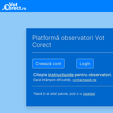
Skip
to
content
Platformă observatori Vot
Corect
Creează cont
Login
Citește
instrucțiunile
pentru observatori
.
Dacă întâmpini dificultăți,
contactează-ne
*dacă ți-ai uitat parola, poți
s-o
resetezi