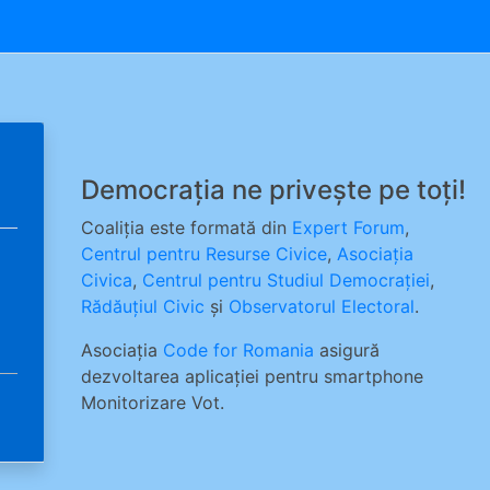
Democrația ne privește pe toți!
Coaliția este formată din
Expert Forum
,
Centrul pentru Resurse Civice
,
Asociația
Civica
,
Centrul pentru Studiul Democrației
,
Rădăuțiul Civic
și
Observatorul Electoral
.
Asociația
Code for Romania
asigură
dezvoltarea aplicației pentru smartphone
Monitorizare Vot.