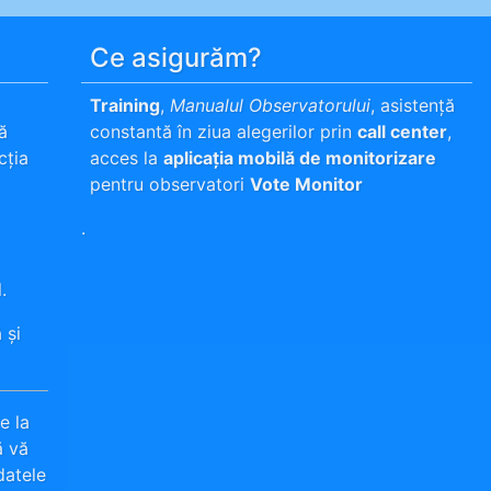
Ce asigurăm?
Training
,
Manualul Observatorului
, asistență
ă
constantă în ziua alegerilor prin
call center
,
cția
acces la
aplicația mobilă de monitorizare
pentru observatori
Vote Monitor
.
.
 și
e la
ă vă
datele